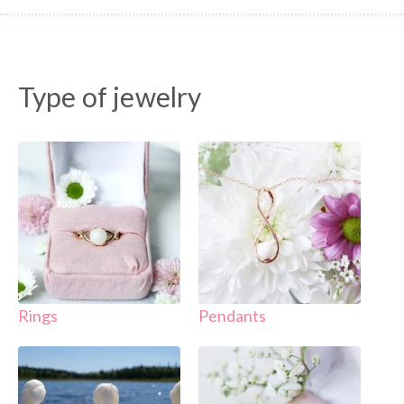
Type of jewelry
( 49 )
( 34 )
Rings
Pendants
( 15 )
( 15 )