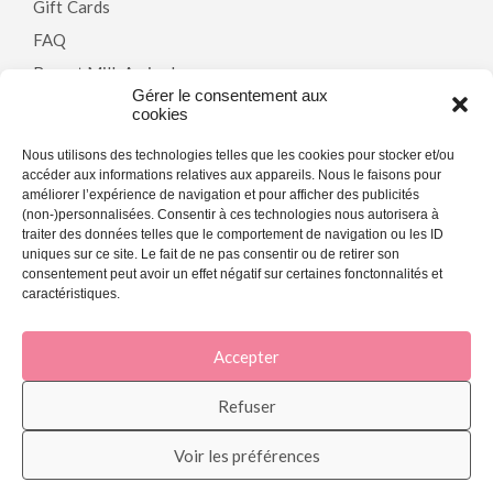
Gift Cards
FAQ
Breast Milk Arrivals
Gérer le consentement aux
cookies
Policy
Nous utilisons des technologies telles que les cookies pour stocker et/ou
accéder aux informations relatives aux appareils. Nous le faisons pour
améliorer l’expérience de navigation et pour afficher des publicités
Terms & Conditions
(non-)personnalisées. Consentir à ces technologies nous autorisera à
traiter des données telles que le comportement de navigation ou les ID
Privacy Policy
uniques sur ce site. Le fait de ne pas consentir ou de retirer son
Cookie Policy (CA)
consentement peut avoir un effet négatif sur certaines fonctonnalités et
caractéristiques.
Accepter
[copyright]
Refuser
Voir les préférences