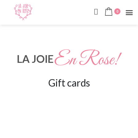
0
En Rose!
LA JOIE
Gift cards