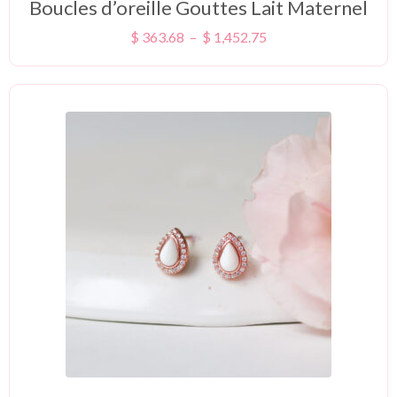
Boucles d’oreille Gouttes Lait Maternel
$
363.68
–
$
1,452.75