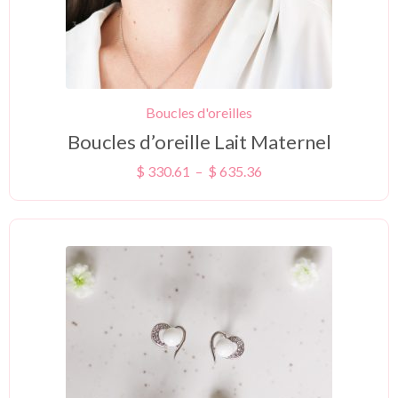
Boucles d'oreilles
Boucles d’oreille Lait Maternel
$
330.61
–
$
635.36