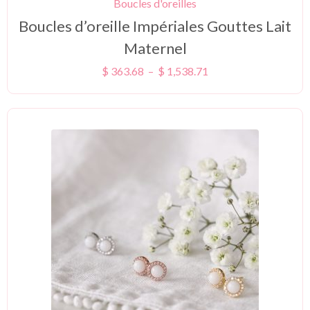
Boucles d'oreilles
Boucles d’oreille Impériales Gouttes Lait
Maternel
$
363.68
–
$
1,538.71