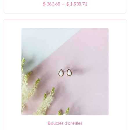
$
363.68
–
$
1,538.71
Boucles d'oreilles