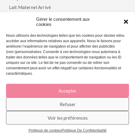
Lait Maternel Arrivé
Gérer le consentement aux
cookies
Politiques
Nous utilisons des technologies telles que les cookies pour stocker et/ou
accéder aux informations relatives aux appareils. Nous le faisons pour
Modalités & Conditions
améliorer l’expérience de navigation et pour afficher des publicités
(non-)personnalisées. Consentir à ces technologies nous autorisera à
Politique De Confidentialité
traiter des données telles que le comportement de navigation ou les ID
Politique De Cookies (CA)
uniques sur ce site. Le fait de ne pas consentir ou de retirer son
consentement peut avoir un effet négatif sur certaines fonctonnalités et
caractéristiques.
Accepter
© 2026 La Joie En Rose - Agence marketing web et SEO -
My Little Big
Web
.
Refuser
Voir les préférences
Politique de cookies
Politique De Confidentialité