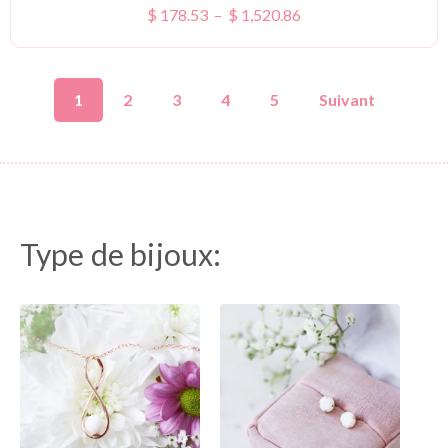
$
178.53
–
$
1,520.86
1
2
3
4
5
Suivant
Type de bijoux:
( 34 )
( 15 )