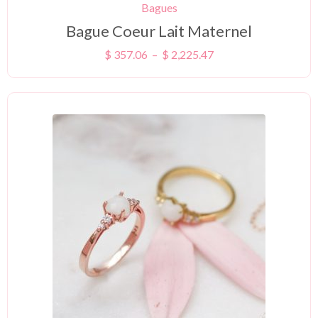
Bagues
Bague Coeur Lait Maternel
$
357.06
–
$
2,225.47