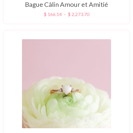
Bague Câlin Amour et Amitié
$
166.14
–
$
2,273.70