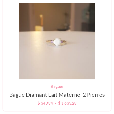
Bagues
Bague Diamant Lait Maternel 2 Pierres
$
343.84
–
$
1,633.28