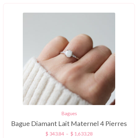
Bagues
Bague Diamant Lait Maternel 4 Pierres
$
343.84
–
$
1,633.28