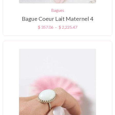
Bagues
Bague Coeur Lait Maternel 4
$
357.06
–
$
2,225.47