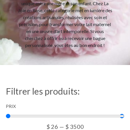
unique entre une mère et son enfant. Chez La
Joie en Rose, cette catégorie met en lumière des
créations artisanales, réalisées avec soin et
précision, pour transformer votre lait maternel
en une œuvre d’art intemporelle. Si vous
cherchez à offrir ou à recevoir une bague
personnalisée, vous êtes au bon endroit !
Filtrer les produits:
PRIX
$
26
—
$
3500