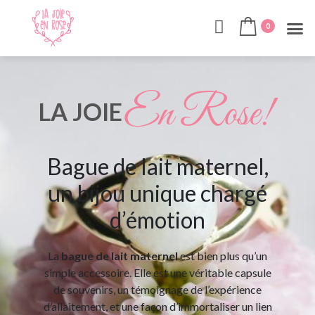
0
En Rose!
LA JOIE
Bague de lait maternel,
un bijou unique chargé
d’émotion
La
bague de lait maternel
est bien plus qu’un
simple accessoire. Elle est une véritable capsule
de souvenirs, un témoignage de l’expérience
d’allaitement, et une façon d’immortaliser un lien