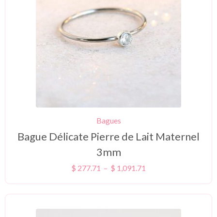
Bagues
Bague Délicate Pierre de Lait Maternel
3mm
$
277.71
–
$
1,091.71