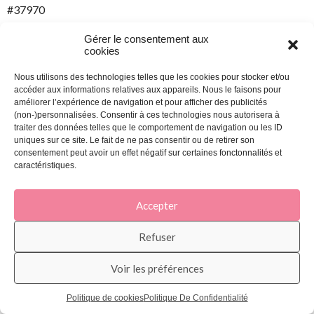
#37970
#37971
Gérer le consentement aux
cookies
#37982
Nous utilisons des technologies telles que les cookies pour stocker et/ou
accéder aux informations relatives aux appareils. Nous le faisons pour
#37990
améliorer l’expérience de navigation et pour afficher des publicités
(non-)personnalisées. Consentir à ces technologies nous autorisera à
#37991
traiter des données telles que le comportement de navigation ou les ID
uniques sur ce site. Le fait de ne pas consentir ou de retirer son
#38006
consentement peut avoir un effet négatif sur certaines fonctonnalités et
caractéristiques.
#38011
Accepter
#38025
#38028
Refuser
#38029
Voir les préférences
#38031
Politique de cookies
Politique De Confidentialité