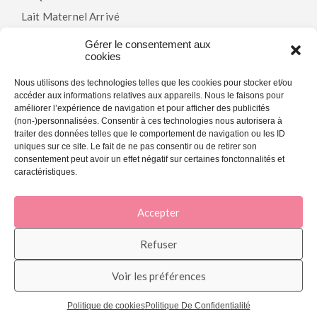
Lait Maternel Arrivé
Gérer le consentement aux
cookies
Politiques
Nous utilisons des technologies telles que les cookies pour stocker et/ou
accéder aux informations relatives aux appareils. Nous le faisons pour
Modalités & Conditions
améliorer l’expérience de navigation et pour afficher des publicités
(non-)personnalisées. Consentir à ces technologies nous autorisera à
Politique De Confidentialité
traiter des données telles que le comportement de navigation ou les ID
Politique De Cookies (CA)
uniques sur ce site. Le fait de ne pas consentir ou de retirer son
consentement peut avoir un effet négatif sur certaines fonctonnalités et
caractéristiques.
Accepter
© 2026 La Joie En Rose - Agence marketing web et SEO -
My Little Big
Web
.
Refuser
Voir les préférences
Politique de cookies
Politique De Confidentialité