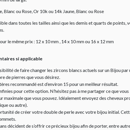
e, Blanc ou Rose, Or 10k ou 14k Jaune, Blanc ou Rose
ible dans toutes les tailles ainsi que les demis et quarts de points, 
ns.
our le même prix : 12 x 10 mm , 14 x 10 mm ou 16 x 12 mm
aires si applicable
ibilité de faire changer les zircons blancs actuels sur un Bijou par 
e de pierres que vous désirez.
res recommandé est d’environ 15 pour un meilleur résultat.
 infinies pour cette option. N’hésitez pas à me partager ce que vous 
eur maximale que vous pouvez. Idéalement envoyez des cheveux prop
ique ou autre).
rtunité de créer votre double de perle avec votre bijou initial. Cet
rommets.
ns décident de s’offrir ce précieux bijou afin de porter, entre au