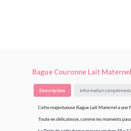
Bague Couronne Lait Maternel
Description
Information complémenta
Cette majestueuse Bague Lait Maternel a une fin
Toute en délicatesse, comme les moments passé
La Perle de cette bague mesure environ 18 x 1