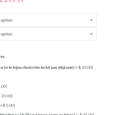
res
 (si le bijou choisi n’en inclut pas déjà une)
(+$ 10.00)
.00)
 20.00)
(+$ 5.00)
Sterling ou Or Plaqué (rose, jaune ou blanc)
(+$ 45.00)