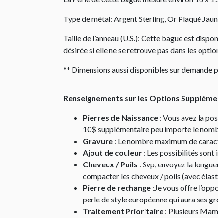
Type de métal: Argent Sterling, Or Plaqué Jaun
Taille de l’anneau (U.S.): Cette bague est dispon
désirée si elle ne se retrouve pas dans les optio
** Dimensions aussi disponibles sur demande p
Renseignements sur les Options Supplément
Pierres de Naissance
: Vous avez la poss
10$ supplémentaire peu importe le nombr
Gravure
: Le nombre maximum de caractè
Ajout de couleur
: Les possibilités sont
Cheveux / Poils
: Svp, envoyez la longu
compacter les cheveux / poils (avec élast
Pierre de rechange
:Je vous offre l’oppo
perle de style européenne qui aura ses g
Traitement Prioritaire
: Plusieurs Mama