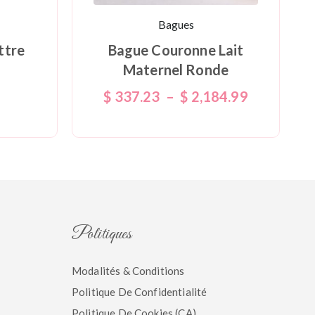
Bagues
ttre
Bague Couronne Lait
Maternel Ronde
$
337.23
–
$
2,184.99
Politiques
Modalités & Conditions
Politique De Confidentialité
Politique De Cookies (CA)