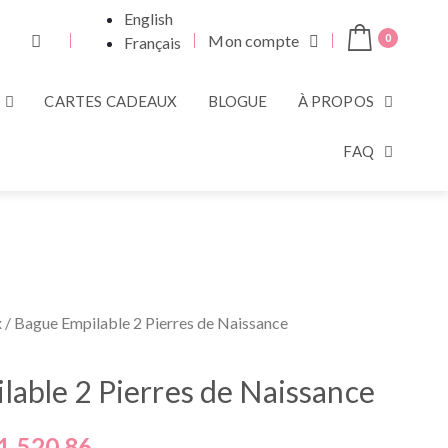
English
Mon compte
0
Français
CARTES CADEAUX
BLOGUE
À PROPOS
FAQ
x
/ Bague Empilable 2 Pierres de Naissance
able 2 Pierres de Naissance
1,520.86