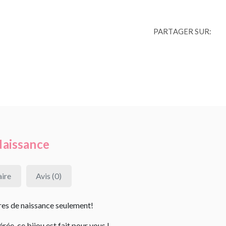
PARTAGER SUR:
Naissance
ire
Avis (0)
rres de naissance seulement!
ée, ce bijou est fait pour vous !