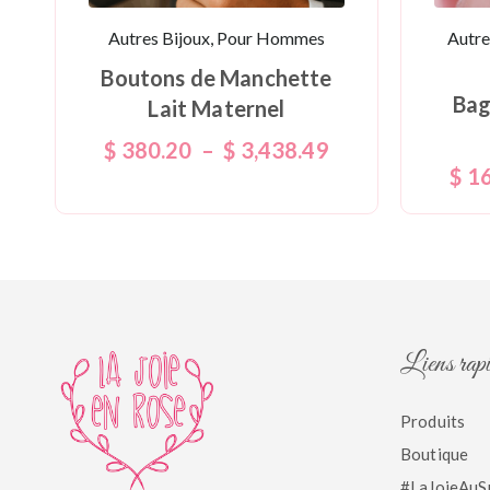
Autres Bijoux, Pour Hommes
Autre
Boutons de Manchette
Bag
Lait Maternel
$
380.20
–
$
3,438.49
$
16
Liens rap
Produits
Boutique
#LaJoieAuS