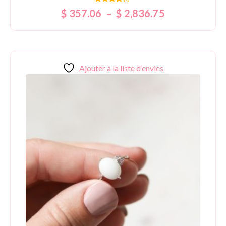
Note
$
357.06
–
$
2,836.75
4.00
sur 5
Ajouter à la liste d’envies