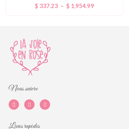
Note
$
337.23
–
$
1,954.99
5.00
sur 5
Nous suivre
Liens rapides