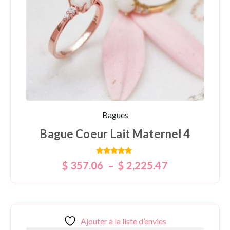
Bagues
Bague Coeur Lait Maternel 4
Note
$
357.06
–
$
2,225.47
5.00
sur 5
Ajouter à la liste d’envies