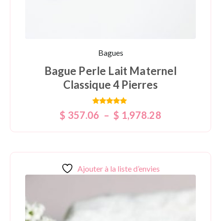
Bagues
Bague Perle Lait Maternel
Classique 4 Pierres
Note
$
357.06
–
$
1,978.28
5.00
sur 5
Ajouter à la liste d’envies