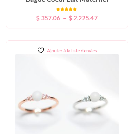
Note
$
357.06
–
$
2,225.47
5.00
sur 5
Ajouter à la liste d’envies