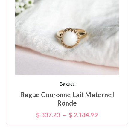
Bagues
Bague Couronne Lait Maternel
Ronde
$
337.23
–
$
2,184.99