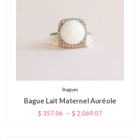
Bagues
Bague Lait Maternel Auréole
$
357.06
–
$
2,069.07