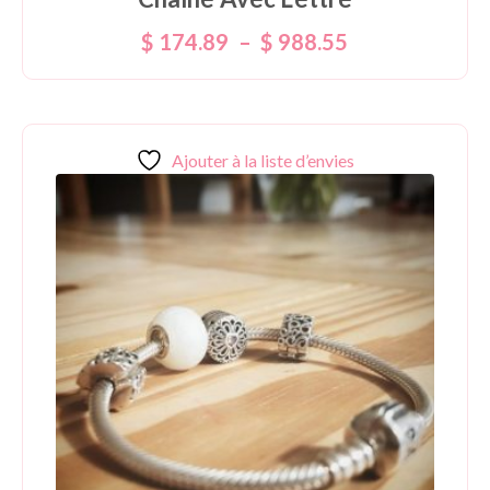
$
174.89
–
$
988.55
Ajouter à la liste d’envies