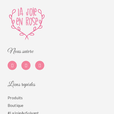
Nous suivre
Liens rapides
Produits
Boutique
#LaJoieAuSuivant