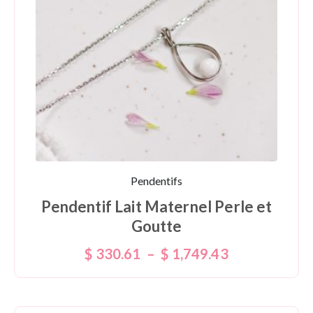
Pendentifs
Pendentif Lait Maternel Perle et
Goutte
$
330.61
–
$
1,749.43