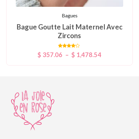
Bagues
Bague Goutte Lait Maternel Avec
Zircons
Note
$
357.06
–
$
1,478.54
4.00
sur 5