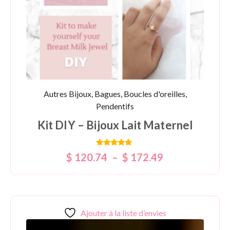
Autres Bijoux, Bagues, Boucles d'oreilles,
Pendentifs
Kit DIY – Bijoux Lait Maternel
Note
$
120.74
–
$
172.49
5.00
sur 5
Ajouter à la liste d’envies