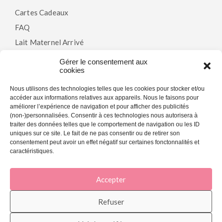
Cartes Cadeaux
FAQ
Lait Maternel Arrivé
Gérer le consentement aux
cookies
Politiques
Nous utilisons des technologies telles que les cookies pour stocker et/ou
accéder aux informations relatives aux appareils. Nous le faisons pour
Modalités & Conditions
améliorer l’expérience de navigation et pour afficher des publicités
(non-)personnalisées. Consentir à ces technologies nous autorisera à
Politique De Confidentialité
traiter des données telles que le comportement de navigation ou les ID
Politique De Cookies (CA)
uniques sur ce site. Le fait de ne pas consentir ou de retirer son
consentement peut avoir un effet négatif sur certaines fonctonnalités et
caractéristiques.
Accepter
© 2026 La Joie En Rose - Agence marketing web et SEO -
My Little Big
Web
.
Refuser