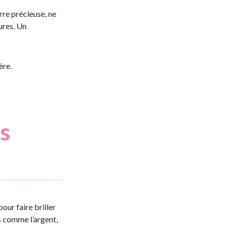
rre précieuse, ne
ures. Un
ère.
s
our faire briller
s comme l’argent,