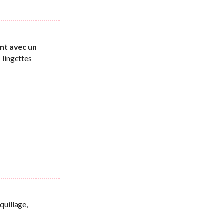
nt avec un
 lingettes
quillage,