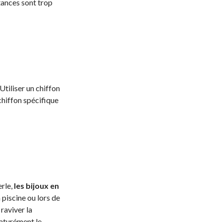
tances sont trop
Utiliser un chiffon
chiffon spécifique
rle,
les bijoux en
 piscine ou lors de
 raviver la
maturément le