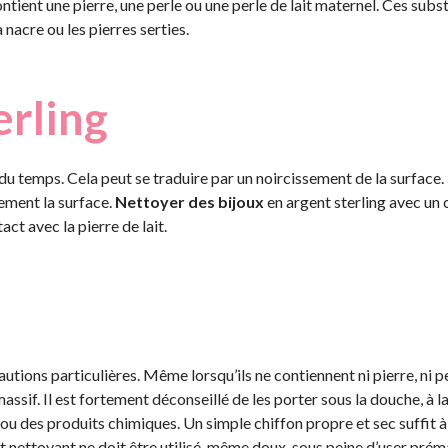
ntient une pierre, une perle ou une perle de lait maternel. Ces subs
nacre ou les pierres serties.
erling
u temps. Cela peut se traduire par un noircissement de la surface. 
ement la surface.
Nettoyer des bijoux
en argent sterling avec un 
act avec la pierre de lait.
autions particulières. Même lorsqu’ils ne contiennent ni pierre, ni pe
assif. Il est fortement déconseillé de les porter sous la douche, à la
r ou des produits chimiques. Un simple chiffon propre et sec suffit à
 nettoyant ne doit être utilisé, même doux, sous peine d’user pré