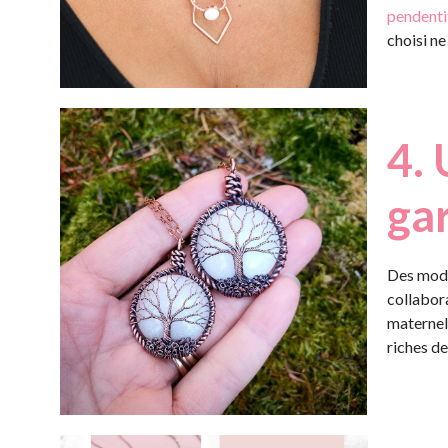
pendenti
choisi ne
4. 
ga
Des modèl
collabor
maternel
riches de