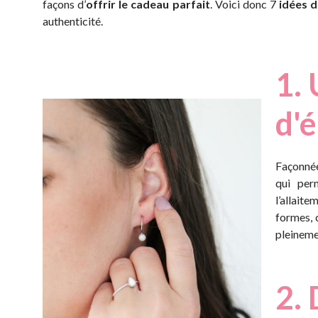
façons d’
offrir le cadeau parfait
. Voici donc 7
idées d
authenticité.
1.
d'
Façonnée
qui per
l’allait
formes, 
pleineme
2. 