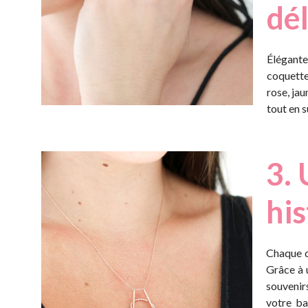
dé
Élégante
coquettes
rose, jau
tout en s
3. 
his
Chaque co
Grâce à 
souvenirs
votre ba