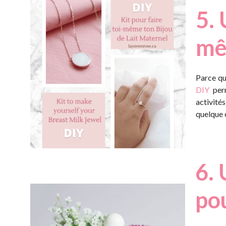
5. 
mê
Parce qu
DIY
perm
activité
quelque 
6. 
pou