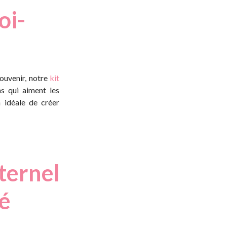
oi-
ouvenir, notre
kit
s qui aiment les
n idéale de créer
aternel
té