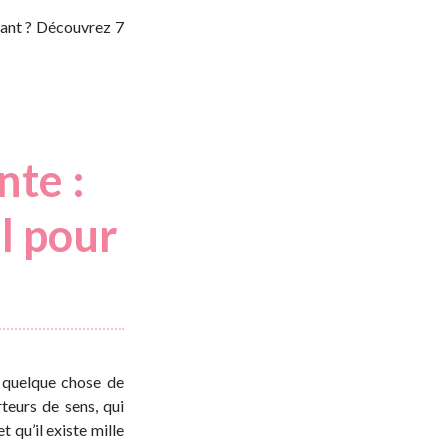
fant ? Découvrez 7
nte :
l pour
r quelque chose de
rteurs de sens, qui
 qu’il existe mille