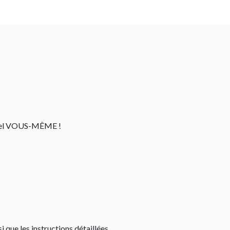
ternel VOUS-MÊME !
 que les instructions détaillées.