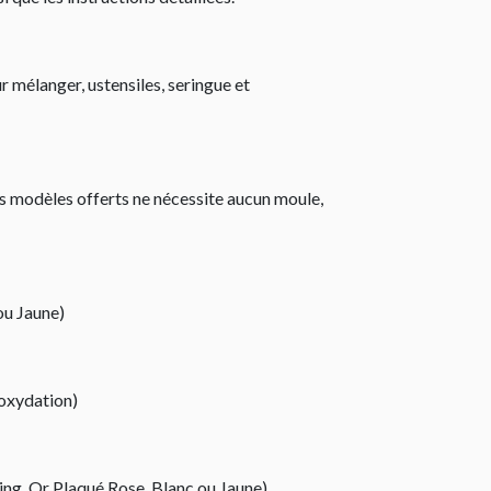
 mélanger, ustensiles, seringue et
es modèles offerts ne nécessite aucun moule,
ou Jaune)
’oxydation)
ling, Or Plaqué Rose, Blanc ou Jaune)