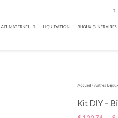
 LAIT MATERNEL
LIQUIDATION
BIJOUX FUNÉRAIRES
Accueil
/
Autres Bijou
Kit DIY – B
$
120.74
–
$