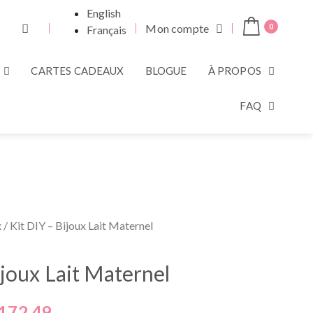
English
Mon compte
0
Français
CARTES CADEAUX
BLOGUE
À PROPOS
FAQ
x
/ Kit DIY – Bijoux Lait Maternel
ijoux Lait Maternel
172.49