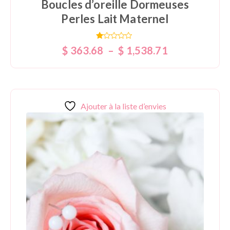
Boucles d’oreille Dormeuses
Perles Lait Maternel
Note
$
363.68
–
$
1,538.71
1.00
sur
5
Ajouter à la liste d’envies