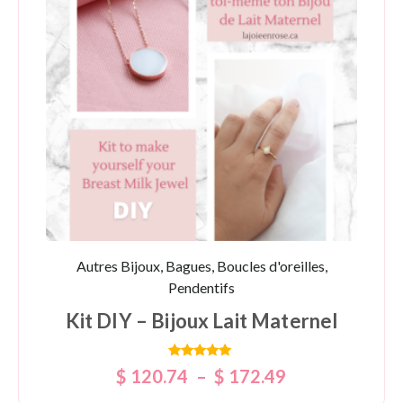
Autres Bijoux, Bagues, Boucles d'oreilles,
Pendentifs
Kit DIY – Bijoux Lait Maternel
Note
$
120.74
–
$
172.49
5.00
sur 5