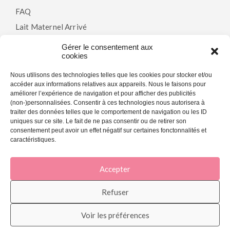
FAQ
Lait Maternel Arrivé
Gérer le consentement aux
cookies
Politiques
Nous utilisons des technologies telles que les cookies pour stocker et/ou
accéder aux informations relatives aux appareils. Nous le faisons pour
Modalités & Conditions
améliorer l’expérience de navigation et pour afficher des publicités
(non-)personnalisées. Consentir à ces technologies nous autorisera à
Politique De Confidentialité
traiter des données telles que le comportement de navigation ou les ID
Politique De Cookies (CA)
uniques sur ce site. Le fait de ne pas consentir ou de retirer son
consentement peut avoir un effet négatif sur certaines fonctonnalités et
caractéristiques.
Accepter
© 2026 La Joie En Rose - Agence marketing web et SEO -
My Little Big
Web
.
Refuser
Voir les préférences