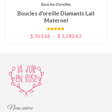
Boucles d'oreilles
Boucles d’oreille Diamants Lait
Maternel
Note
$
363.68
–
$
1,280.82
5.00
sur 5
Nous suivre