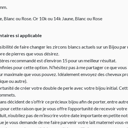
 mm.
e, Blanc ou Rose. Or 10k ou 14k Jaune, Blanc ou Rose
aires si applicable
ibilité de faire changer les zircons blancs actuels sur un Bijou par 
e de pierres que vous désirez.
res recommandé est d’environ 15 pour un meilleur résultat.
 infinies pour cette option. N’hésitez pas à me partager ce que vous 
eur maximale que vous pouvez. Idéalement envoyez des cheveux prop
ique ou autre).
rtunité de créer votre double de perle avec votre bijou initial. Cet
rommets.
ns décident de s’offrir ce précieux bijou afin de porter, entre au
st pour cette raison que je vous offre l’opportunité de recevoir v
duit, n’oubliez pas de m’inscrire votre date importante en petite 
 que je vous demande de me faire parvenir votre lait maternel vous