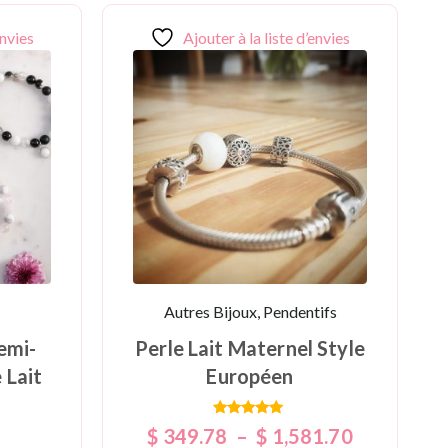
envies
Ajouter à la liste d’envies
Autres Bijoux, Pendentifs
emi-
Perle Lait Maternel Style
 Lait
Européen
Note
$
349.78
–
$
1,581.70
5.00