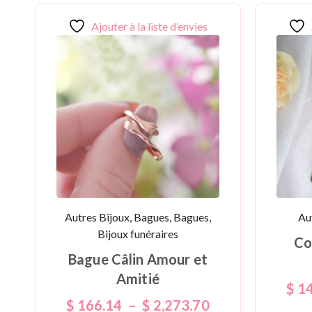
Ajouter à la liste d’envies
Autres Bijoux, Bagues, Bagues,
Au
Bijoux funéraires
Co
Bague Câlin Amour et
Amitié
$
14
$
166.14
–
$
2,273.70