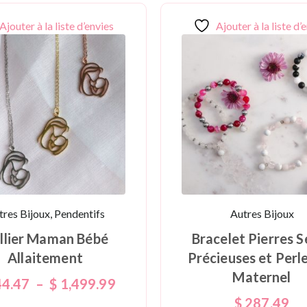
Ajouter à la liste d’envies
Ajouter à la liste d’
tres Bijoux, Pendentifs
Autres Bijoux
llier Maman Bébé
Bracelet Pierres S
Allaitement
Précieuses et Perle
Maternel
4.47
–
$
1,499.99
$
287.49