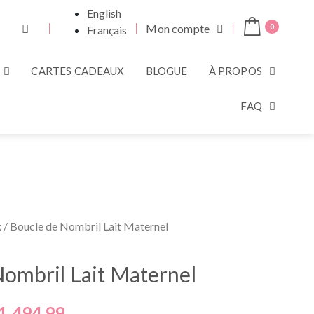
English
Mon compte
0
Français
CARTES CADEAUX
BLOGUE
À PROPOS
FAQ
x
/ Boucle de Nombril Lait Maternel
ombril Lait Maternel
1,494.99