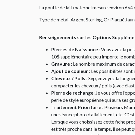
La goutte de lait maternel mesure environ 6×4
Type de métal: Argent Sterling, Or Plaqué Jaun
Renseignements sur les Options Supplément
Pierres de Naissance
: Vous avez la poss
10$ supplémentaire peu importe le nombr
Gravure
: Le nombre maximum de caractè
Ajout de couleur
: Les possibilités sont
Cheveux / Poils
: Svp, envoyez la longu
compacter les cheveux / poils (avec élast
Pierre de rechange
:Je vous offre l’oppo
perle de style européenne qui aura ses g
Traitement Prioritaire
: Plusieurs Mama
une séance photo d’allaitement, etc. C’e
Lorsque vous choississez cette fiche pro
est très proche dans le temps, il se peut