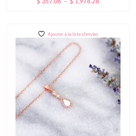
$
357.06
–
$
1,978.28
5.00
sur 5
Ajouter à la liste d’envies