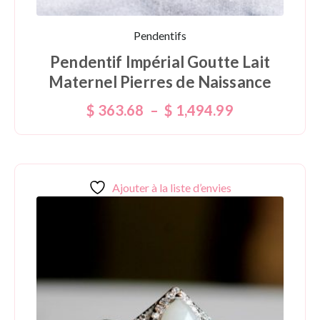
Pendentifs
Pendentif Impérial Goutte Lait
Maternel Pierres de Naissance
$
363.68
–
$
1,494.99
Ajouter à la liste d’envies