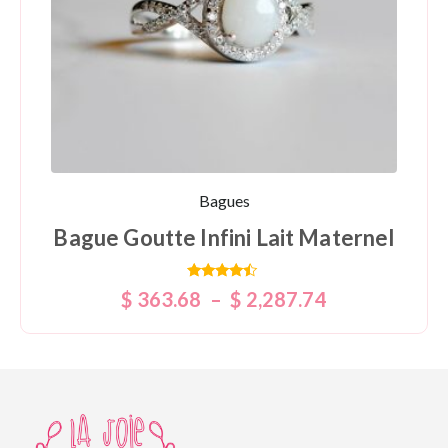
Bagues
Bague Goutte Infini Lait Maternel
Note
$
363.68
–
$
2,287.74
4.25
sur 5