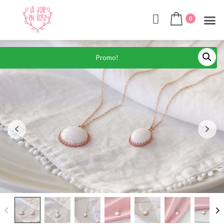
0
Promo!