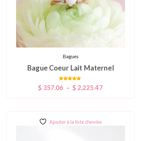
Bagues
Bague Coeur Lait Maternel
Note
$
357.06
–
$
2,225.47
5.00
sur 5
Ajouter à la liste d’envies