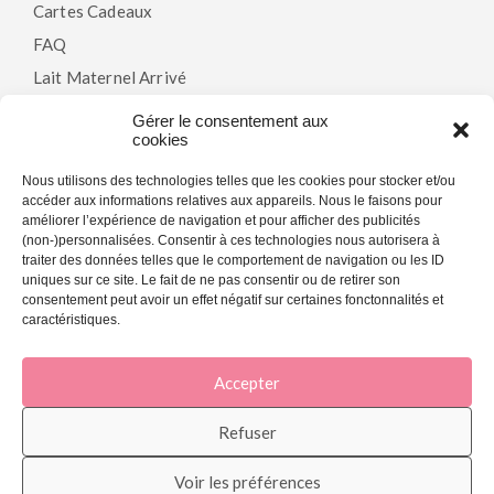
Cartes Cadeaux
FAQ
Lait Maternel Arrivé
Gérer le consentement aux
cookies
Politiques
Nous utilisons des technologies telles que les cookies pour stocker et/ou
accéder aux informations relatives aux appareils. Nous le faisons pour
Modalités & Conditions
améliorer l’expérience de navigation et pour afficher des publicités
(non-)personnalisées. Consentir à ces technologies nous autorisera à
Politique De Confidentialité
traiter des données telles que le comportement de navigation ou les ID
Politique De Cookies (CA)
uniques sur ce site. Le fait de ne pas consentir ou de retirer son
consentement peut avoir un effet négatif sur certaines fonctonnalités et
caractéristiques.
Accepter
© 2026 La Joie En Rose - Agence marketing web et SEO -
My Little Big
Web
.
Refuser
Voir les préférences