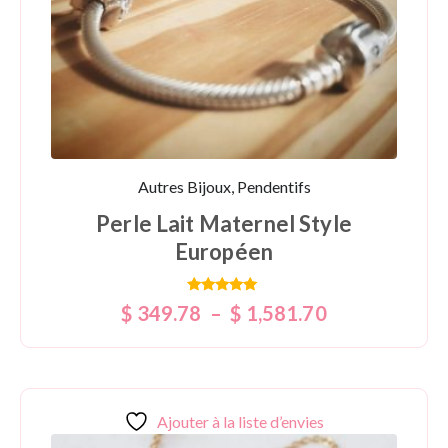
Autres Bijoux, Pendentifs
Perle Lait Maternel Style
Européen
Note
$
349.78
–
$
1,581.70
5.00
sur 5
Ajouter à la liste d’envies