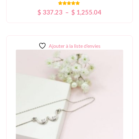
Note
$
337.23
–
$
1,255.04
5.00
sur 5
Ajouter à la liste d’envies