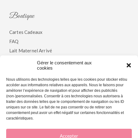
Boutique
Cartes Cadeaux
FAQ
Lait Maternel Arrivé
Gérer le consentement aux
cookies
Politiques
Nous utilisons des technologies telles que les cookies pour stocker et/ou
accéder aux informations relatives aux appareils. Nous le faisons pour
Modalités & Conditions
améliorer l’expérience de navigation et pour afficher des publicités
(non-)personnalisées. Consentir à ces technologies nous autorisera à
Politique De Confidentialité
traiter des données telles que le comportement de navigation ou les ID
Politique De Cookies (CA)
uniques sur ce site. Le fait de ne pas consentir ou de retirer son
consentement peut avoir un effet négatif sur certaines fonctonnalités et
caractéristiques.
Accepter
© 2026 La Joie En Rose - Agence marketing web et SEO -
My Little Big