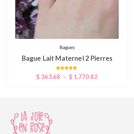
Bagues
Bague Lait Maternel 2 Pierres
Note
$
363.68
–
$
1,770.82
5.00
sur 5