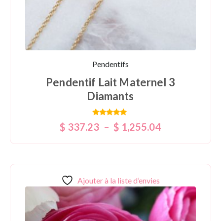
Pendentifs
Pendentif Lait Maternel 3
Diamants
Note
$
337.23
–
$
1,255.04
5.00
sur 5
Ajouter à la liste d’envies