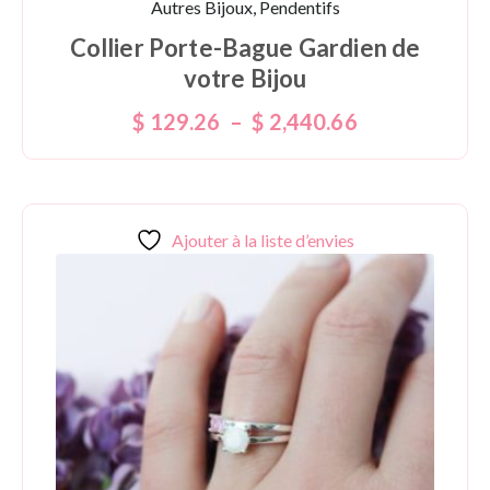
Autres Bijoux, Pendentifs
Collier Porte-Bague Gardien de
votre Bijou
$
129.26
–
$
2,440.66
Ajouter à la liste d’envies