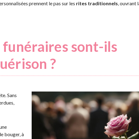
ersonnalisées prennent le pas sur les
rites traditionnels
, ouvrant l
 funéraires sont-ils
guérison ?
te. Sans
erdues,
 une
de bouger, à