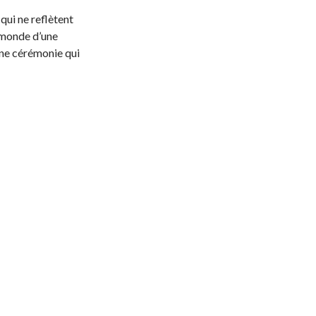
qui ne reflètent
e monde d’une
 une cérémonie qui