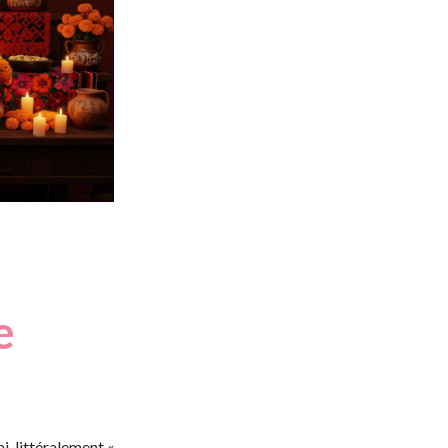
e
i, littéralement «