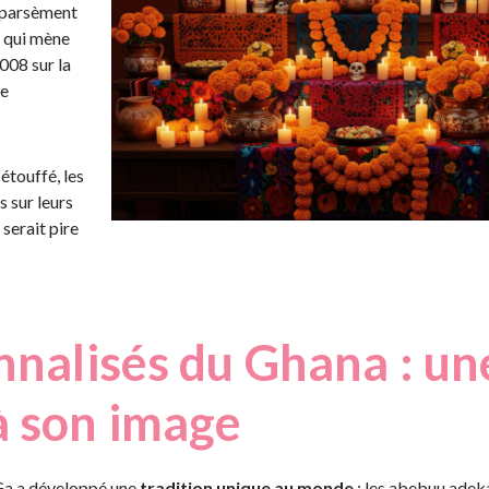
s parsèment
n qui mène
008 sur la
de
 étouffé, les
s sur leurs
serait pire
nnalisés du Ghana : un
à son image
 Ga a développé une
tradition unique au monde
: les abebuu adeka