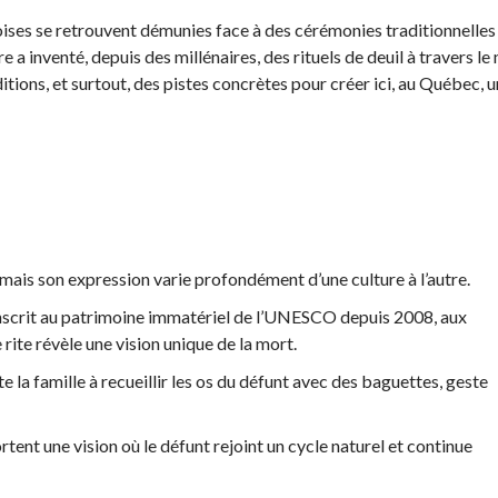
ises se retrouvent démunies face à des cérémonies traditionnelles 
ère a inventé, depuis des millénaires, des rituels de deuil à travers l
ditions, et surtout, des pistes concrètes pour créer ici, au Québec,
 mais son expression varie profondément d’une culture à l’autre.
inscrit au patrimoine immatériel de l’UNESCO depuis 2008, aux
rite révèle une vision unique de la mort.
te la famille à recueillir les os du défunt avec des baguettes, geste
ent une vision où le défunt rejoint un cycle naturel et continue