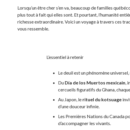
Lorsqu’un être cher s’en va, beaucoup de familles québéco
plus tout à fait qui elles sont. Et pourtant, l’humanité enti
richesse extraordinaire. Voici un voyage à travers ces tra
vous ressemble.
L’essentiel à retenir
Le deuil est un phénomène universel,
Du
Día de los Muertos mexicain
, 
cercueils figuratifs du Ghana, chaque 
Au Japon, le
rituel du kotsuage
invi
d’une douceur infinie.
Les Premières Nations du Canada port
d’accompagner les vivants.