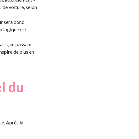
u de voiture, selon
ur sera donc
a logique est
ris, en passant
inspire de plus en
el du
e. Après la