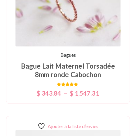
Bagues
Bague Lait Maternel Torsadée
8mm ronde Cabochon
Note
$
343.84
–
$
1,547.31
5.00
sur 5
Ajouter à la liste d’envies