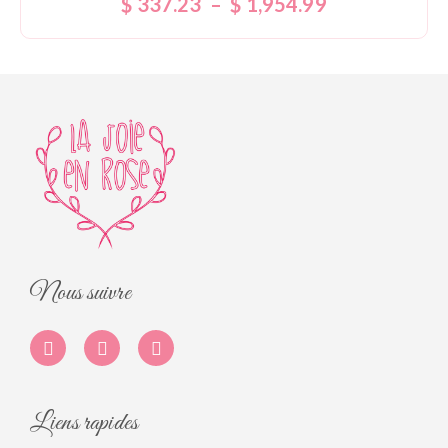
$
337.23
–
$
1,954.99
5.00
sur 5
Nous suivre
Liens rapides