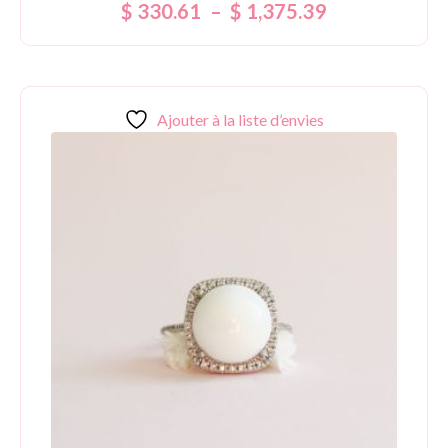
Note
$
330.61
–
$
1,375.39
5.00
sur 5
Ajouter à la liste d’envies